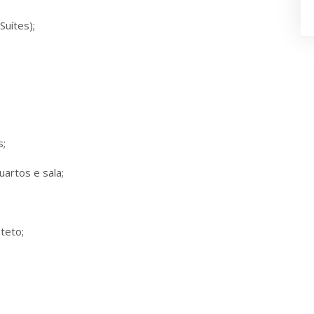
Suítes);
s;
uartos e sala;
teto;