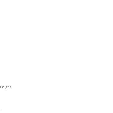
a e gás;
.