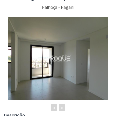
Palhoça - Pagani
«
»
Descrição