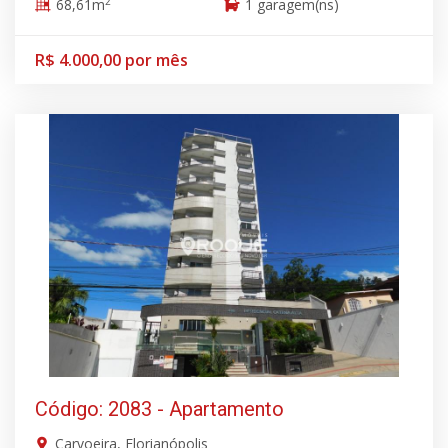
2
68,61m
1 garagem(ns)
R$ 4.000,00 por mês
Código: 2083 - Apartamento
Carvoeira, Florianópolis