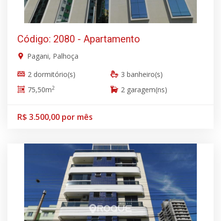
Código: 2080 - Apartamento
Pagani, Palhoça
2 dormitório(s)
3 banheiro(s)
2
75,50m
2 garagem(ns)
R$ 3.500,00 por mês