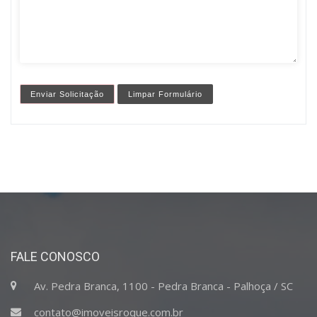
FALE CONOSCO
Av. Pedra Branca, 1100 - Pedra Branca - Palhoça / SC
contato@imoveisroque.com.br